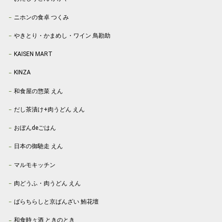
ニホンの食卓 つくみ
やきとり・かまめし・ワイン 鳥勘助
KAISEN MART
KINZA
和食屋の惣菜 えん
だし茶漬け+肉うどん えん
おぼんdeごはん
日本の御馳走 えん
マルモキッチン
肉どうふ・肉うどん えん
ばらちらしと京ばんざい 鮪花壇
和食時々酒 ときのとき