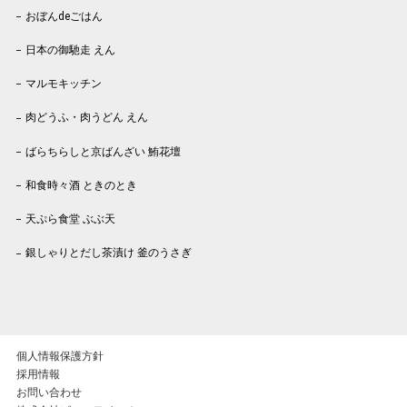
おぼんdeごはん
日本の御馳走 えん
マルモキッチン
肉どうふ・肉うどん えん
ばらちらしと京ばんざい 鮪花壇
和食時々酒 ときのとき
天ぷら食堂 ぶぶ天
銀しゃりとだし茶漬け 釜のうさぎ
個人情報保護方針
採用情報
お問い合わせ