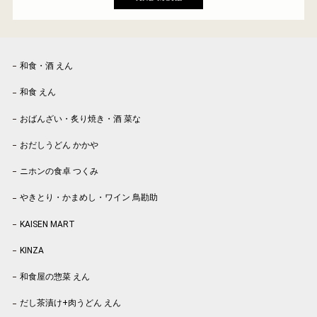
和食・酒 えん
和食 えん
おばんざい・炙り焼き・酒 菜な
おだしうどん かかや
ニホンの食卓 つくみ
やきとり・かまめし・ワイン 鳥勘助
KAISEN MART
KINZA
和食屋の惣菜 えん
だし茶漬け+肉うどん えん