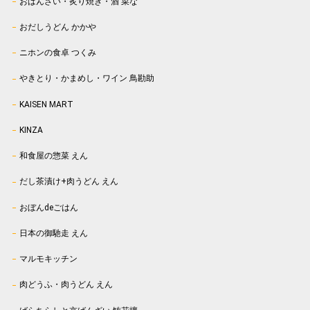
おばんざい・炙り焼き・酒 菜な
おだしうどん かかや
ニホンの食卓 つくみ
やきとり・かまめし・ワイン 鳥勘助
KAISEN MART
KINZA
和食屋の惣菜 えん
だし茶漬け+肉うどん えん
おぼんdeごはん
日本の御馳走 えん
マルモキッチン
肉どうふ・肉うどん えん