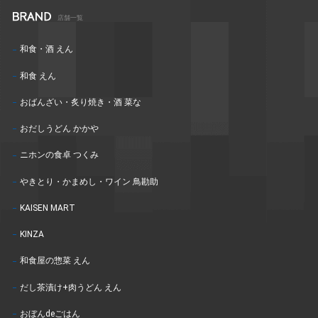
店舗一覧
和食・酒 えん
和食 えん
おばんざい・炙り焼き・酒 菜な
おだしうどん かかや
ニホンの食卓 つくみ
やきとり・かまめし・ワイン 鳥勘助
KAISEN MART
KINZA
和食屋の惣菜 えん
だし茶漬け+肉うどん えん
おぼんdeごはん