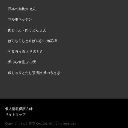
日本の御馳走 えん
マルモキッチン
肉どうふ・肉うどん えん
ばらちらしと京ばんざい 鮪花壇
和食時々酒 ときのとき
天ぷら食堂 ぶぶ天
銀しゃりとだし茶漬け 釜のうさぎ
個人情報保護方針
サイトマップ
Copyright（ｃ）BYO Co., Ltd. All rights reserved