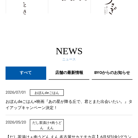
NEWS
ニュース
すべて
店舗の最新情報
BYOからのお知らせ
2026/07/01
おぼんdeごはん
おぼんdeごはん×映画『あの星が降る丘で、君とまた出会いたい。』タ
イアップキャンペーン決定！
2026/05/20
だし茶漬け+肉うど
ん えん
【だし茶漬け＋肉うどん えん 名古屋サカエチカ店 】6月5日(金)グラン