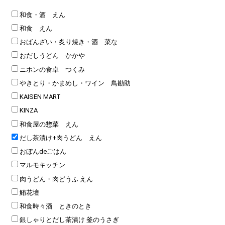
和食・酒 えん
和食 えん
おばんざい・炙り焼き・酒 菜な
おだしうどん かかや
ニホンの食卓 つくみ
やきとり・かまめし・ワイン 鳥勘助
KAISEN MART
KINZA
和食屋の惣菜 えん
だし茶漬け+肉うどん えん
おぼんdeごはん
マルモキッチン
肉うどん・肉どうふ えん
鮪花壇
和食時々酒 ときのとき
銀しゃりとだし茶漬け 釜のうさぎ