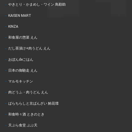
やきとり・かまめし・ワイン 鳥勘助
KAISEN MART
KINZA
和食屋の惣菜 えん
だし茶漬け+肉うどん えん
おぼんdeごはん
日本の御馳走 えん
マルモキッチン
肉どうふ・肉うどん えん
ばらちらしと京ばんざい 鮪花壇
和食時々酒 ときのとき
天ぷら食堂 ぶぶ天