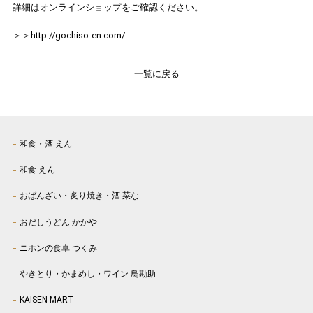
詳細はオンラインショップをご確認ください。
＞＞http://gochiso-en.com/
一覧に戻る
和食・酒 えん
和食 えん
おばんざい・炙り焼き・酒 菜な
おだしうどん かかや
ニホンの食卓 つくみ
やきとり・かまめし・ワイン 鳥勘助
KAISEN MART