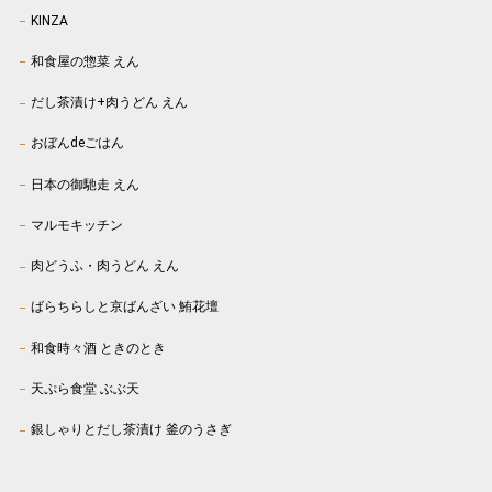
KINZA
和食屋の惣菜 えん
だし茶漬け+肉うどん えん
おぼんdeごはん
日本の御馳走 えん
マルモキッチン
肉どうふ・肉うどん えん
ばらちらしと京ばんざい 鮪花壇
和食時々酒 ときのとき
天ぷら食堂 ぶぶ天
銀しゃりとだし茶漬け 釜のうさぎ