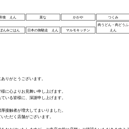
和食 えん
菜な
かかや
つくみ
肉うどん・肉どうふ
ぼんdeごはん
日本の御馳走 えん
マルモキッチン
えん
にありがとうございます。
皆様に心よりお見舞い申し上げます。
れている皆様に、深謝申し上げます。
濃厚接触者が増大してまいりました。
ていただく店舗がございます。