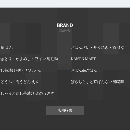
店舗一覧
食 えん
おばんざい・炙り焼き・酒 菜な
やきとり・かまめし・ワイン 鳥勘助
KAISEN MART
だし茶漬け+肉うどん えん
おぼんdeごはん
肉どうふ・肉うどん えん
ばらちらしと京ばんざい 鮪花壇
銀しゃりとだし茶漬け 釜のうさぎ
店舗検索