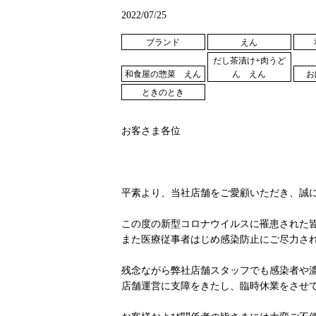
2022/07/25
ブランド
えん
だし茶漬け+肉うど
和食屋の惣菜 えん
ん えん
お
ときのとき
お客さま各位
平素より、当社店舗をご愛顧いただき、誠
この度の新型コロナウイルスに罹患された
また医療従事者はじめ感染防止にご尽力さ
残念ながら弊社店舗スタッフでも感染者や
店舗運営に支障をきたし、臨時休業をさせ