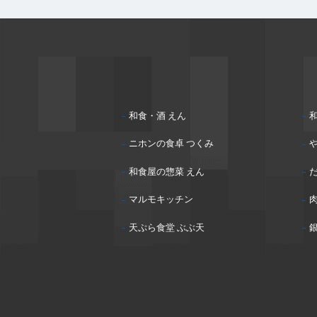
和食・酒 えん
和
ニホンの食卓 つくみ
和食屋の惣菜 えん
マルモキッチン
天ぷら食堂 ぶぶ天