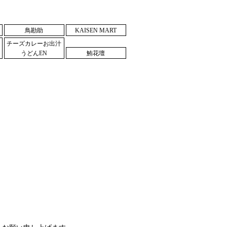
鳥勘助
KAISEN MART
チーズカレーお出汁
うどんEN
鮪花壇