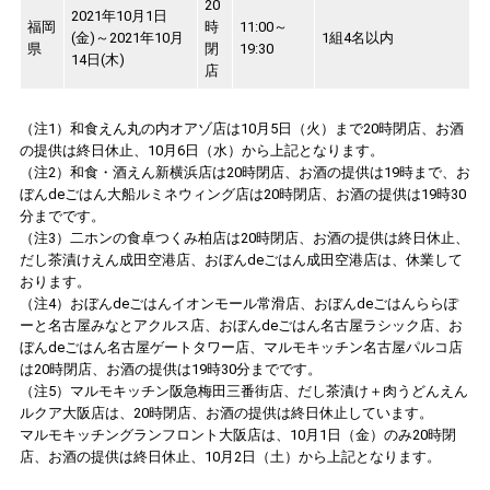
20
2021年10月1日
福岡
時
11:00～
(金)～2021年10月
1組4名以内
県
閉
19:30
14日(木)
店
（注1）和食えん丸の内オアゾ店は10月5日（火）まで20時閉店、お酒
の提供は終日休止、10月6日（水）から上記となります。
（注2）和食・酒えん新横浜店は20時閉店、お酒の提供は19時まで、お
ぼんdeごはん大船ルミネウィング店は20時閉店、お酒の提供は19時30
分までです。
（注3）二ホンの食卓つくみ柏店は20時閉店、お酒の提供は終日休止、
だし茶漬けえん成田空港店、おぼんdeごはん成田空港店は、休業して
おります。
（注4）おぼんdeごはんイオンモール常滑店、おぼんdeごはんららぽ
ーと名古屋みなとアクルス店、おぼんdeごはん名古屋ラシック店、お
ぼんdeごはん名古屋ゲートタワー店、マルモキッチン名古屋パルコ店
は20時閉店、お酒の提供は19時30分までです。
（注5）マルモキッチン阪急梅田三番街店、だし茶漬け＋肉うどんえん
ルクア大阪店は、20時閉店、お酒の提供は終日休止しています。
マルモキッチングランフロント大阪店は、10月1日（金）のみ20時閉
店、お酒の提供は終日休止、10月2日（土）から上記となります。