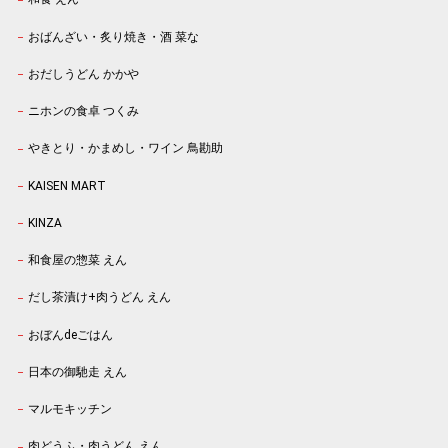
おばんざい・炙り焼き・酒 菜な
おだしうどん かかや
ニホンの食卓 つくみ
やきとり・かまめし・ワイン 鳥勘助
KAISEN MART
KINZA
和食屋の惣菜 えん
だし茶漬け+肉うどん えん
おぼんdeごはん
日本の御馳走 えん
マルモキッチン
肉どうふ・肉うどん えん