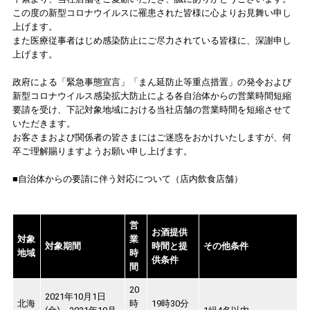
この度の新型コロナウイルスに罹患された皆様に心よりお見舞い申し
上げます。
また医療従事者はじめ感染防止にご尽力されている皆様に、深謝申し
上げます。
政府による「緊急事態宣言」「まん延防止等重点措置」の発令および
新型コロナウイルス感染拡大防止による各自治体からの営業時間短縮
要請を受け、下記対象地域における当社店舗の営業時間を短縮させて
いただきます。
お客さまおよび関係者の皆さまにはご迷惑をおかけいたしますが、何
卒ご理解賜りますようお願い申し上げます。
■自治体からの要請に伴う対応について（店内飲食店舗）
営
お酒提供
対象
業
対象期間
時間と提
その他条件
地域
時
供条件
間
20
2021年10月1日
北海
時
19時30分