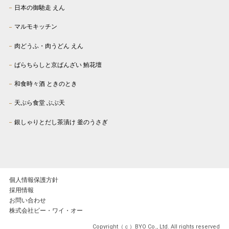
日本の御馳走 えん
マルモキッチン
肉どうふ・肉うどん えん
ばらちらしと京ばんざい 鮪花壇
和食時々酒 ときのとき
天ぷら食堂 ぶぶ天
銀しゃりとだし茶漬け 釜のうさぎ
個人情報保護方針
採用情報
お問い合わせ
株式会社ビー・ワイ・オー
Copyright（ｃ）BYO Co., Ltd. All rights reserved