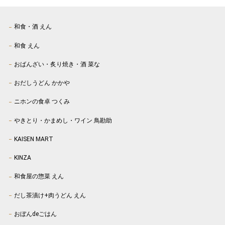
和食・酒 えん
和食 えん
おばんざい・炙り焼き・酒 菜な
おだしうどん かかや
ニホンの食卓 つくみ
やきとり・かまめし・ワイン 鳥勘助
KAISEN MART
KINZA
和食屋の惣菜 えん
だし茶漬け+肉うどん えん
おぼんdeごはん