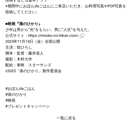
投稿すると当選率アップ
※期間中におぼんdeごはんにご来店いただき、お料理写真やPOP写真を
投稿してください。
■映画『港のひかり』
少年は男から"光"をもらい、男に"人生"を与えた。
公式サイト：
https://minato-no-hikari.com/
2025年11月14日（金）全国公開
主演：舘ひろし
脚本・監督：藤井道人
撮影：木村大作
配給：東映 スターサンズ
c2025「港のひかり」製作委員会
#おぼんdeごはん
#港のひかり
#映画
#プレゼントキャンペーン
一覧に戻る